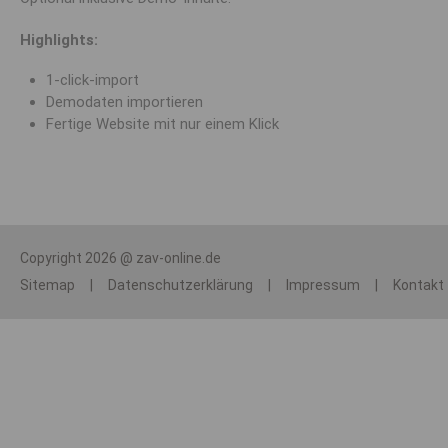
Highlights:
1-click-import
Demodaten importieren
Fertige Website mit nur einem Klick
Copyright 2026 @ zav-online.de
Sitemap
|
Datenschutzerklärung
|
Impressum
|
Kontakt