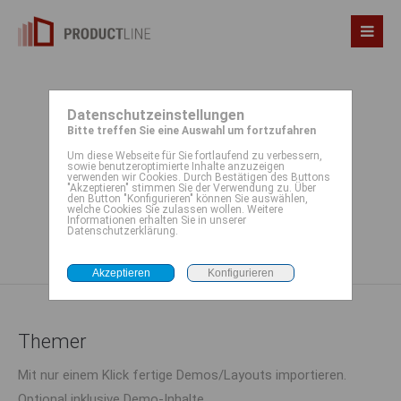
Datenschutzeinstellungen
Themer
Bitte treffen Sie eine Auswahl um fortzufahren
Um diese Webseite für Sie fortlaufend zu verbessern,
sowie benutzeroptimierte Inhalte anzuzeigen
verwenden wir Cookies. Durch Bestätigen des Buttons
1-click-import für Websites/Demos
"Akzeptieren" stimmen Sie der Verwendung zu. Über
den Button "Konfigurieren" können Sie auswählen,
welche Cookies Sie zulassen wollen. Weitere
Informationen erhalten Sie in unserer
Datenschutzerklärung.
Themer
Mit nur einem Klick fertige Demos/Layouts importieren.
Optional inklusive Demo-Inhalte.