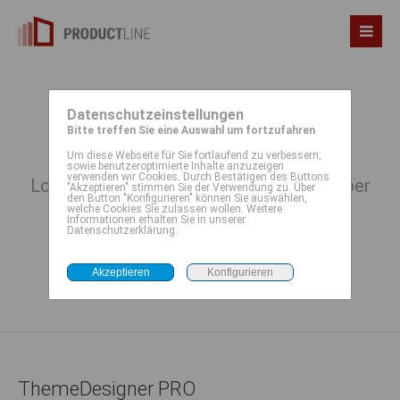
Datenschutzeinstellungen
Theme Designer PRO
Bitte treffen Sie eine Auswahl um fortzufahren
Um diese Webseite für Sie fortlaufend zu verbessern,
sowie benutzeroptimierte Inhalte anzuzeigen
verwenden wir Cookies. Durch Bestätigen des Buttons
Logo per Drag&Drop hochladen. Farben per
"Akzeptieren" stimmen Sie der Verwendung zu. Über
den Button "Konfigurieren" können Sie auswählen,
Klick anpassen.
welche Cookies Sie zulassen wollen. Weitere
Informationen erhalten Sie in unserer
Speichern, fertig!
Datenschutzerklärung.
ThemeDesigner PRO