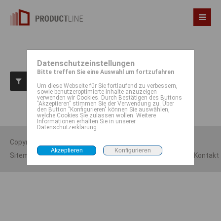
Datenschutzeinstellungen
Bitte treffen Sie eine Auswahl um fortzufahren
Um diese Webseite für Sie fortlaufend zu verbessern,
sowie benutzeroptimierte Inhalte anzuzeigen
verwenden wir Cookies. Durch Bestätigen des Buttons
"Akzeptieren" stimmen Sie der Verwendung zu. Über
Zurzeit sind keine Nachrichten vorhanden.
den Button "Konfigurieren" können Sie auswählen,
welche Cookies Sie zulassen wollen. Weitere
Informationen erhalten Sie in unserer
Datenschutzerklärung.
Copyright 2026 @ zav-online.de
Sitemap
|
Datenschutzerklärung
|
Impressum
|
Kontakt