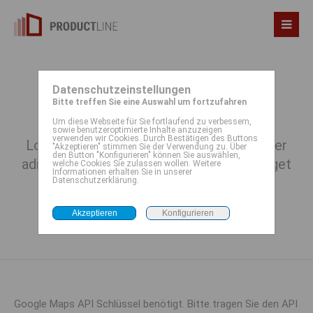
Datenschutzeinstellungen
Google Maps
Bitte treffen Sie eine Auswahl um fortzufahren
Um diese Webseite für Sie fortlaufend zu verbessern,
sowie benutzeroptimierte Inhalte anzuzeigen
verwenden wir Cookies. Durch Bestätigen des Buttons
Lorem ipsum dolor sit amet, consectetuer
"Akzeptieren" stimmen Sie der Verwendung zu. Über
den Button "Konfigurieren" können Sie auswählen,
adipiscing elit. Aenean commodo ligula eget
welche Cookies Sie zulassen wollen. Weitere
Informationen erhalten Sie in unserer
dolor. Aenean massa.
Datenschutzerklärung.
Google Maps API Schlüssel benötigt. Bitte tragen Sie den API