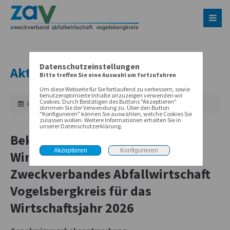
Datenschutzeinstellungen
Aktuelles
Bitte treffen Sie eine Auswahl um fortzufahren
Um diese Webseite für Sie fortlaufend zu verbessern, sowie
benutzeroptimierte Inhalte anzuzeigen verwenden wir
Cookies. Durch Bestätigen des Buttons "Akzeptieren"
17-02-2026 12:39
stimmen Sie der Verwendung zu. Über den Button
"Konfigurieren" können Sie auswählen, welche Cookies Sie
zulassen wollen. Weitere Informationen erhalten Sie in
unserer Datenschutzerklärung.
Bekanntmachung des
Wirtschaftsplans 2026 des
Zweckverbandes Abfallwirtschaft
Vogelsbergkreis für das
Wirtschaftsjahr 2026